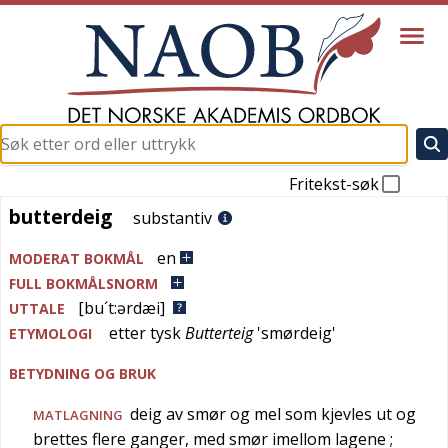
Fritekst-søk
butterdeig
butterdeig
substantiv
en
MODERAT BOKMÅL
FULL BOKMÅLSNORM
[bu´t:ərdæi]
UTTALE
etter
tysk
Butterteig
'
smørdeig
'
ETYMOLOGI
BETYDNING OG BRUK
deig av smør og mel som kjevles ut og
MATLAGNING
brettes flere ganger, med smør imellom lagene
;