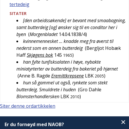
tertedeig
SITATER
[den arbeidssøkende] er bevant med smaabagning,
samt butterdeig [og] ønsker sig til en conditor her i
byen
(
Morgenbladet
14.04.1838/4
)
kvinnemennesket … knadde meg fra øverst til
nederst som en annen butterdeig
(
Bergljot Hobæk
Haff
Skjøgens bok
145
)
1965
han fylte tunfisksalaten i høye, nybakte
miniatyrterter av butterdeig fra bakeriet på hjørnet
(
Anne B. Ragde
Eremittkrepsene
LBK
)
2005
hun så gammel ut også, rynkete som stekt
butterdeig. Smuldrete i huden
(
Gro Dahle
Blomsterhandlersken
LBK
)
2010
Siter denne ordartikkelen
Er du fornøyd med NAOB?