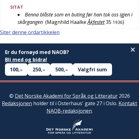
SITAT
Benna blåste som en buting før han tok oss igjen i
skårgangen
(
Magnhild Haalke
Åkfestet
35
)
1936
Siter denne ordartikkelen
Er du fornøyd med NAOB?
Bli med og bidra!
100,–
250,–
500,–
Valgfri sum
©
Det Norske Akademi for Språk og Litteratur
2026
Redaksjonen
holder til i Osterhaus' gate 27 i Oslo.
Kontakt
NAOB-redaksjonen
.