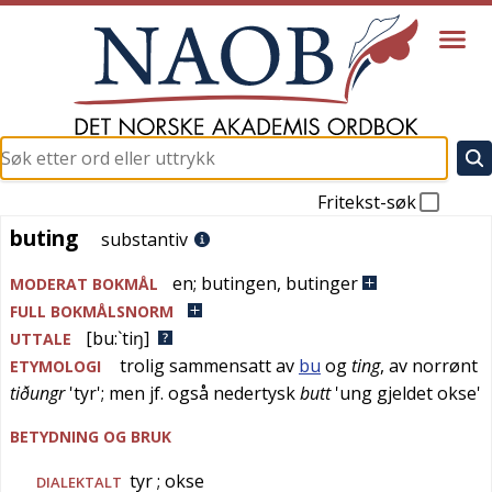
Fritekst-søk
buting
buting
substantiv
en
;
butingen
,
butinger
MODERAT BOKMÅL
FULL BOKMÅLSNORM
[bu:`tiŋ]
UTTALE
trolig sammensatt av
bu
og
ting
, av
norrønt
ETYMOLOGI
tiðungr
'
tyr
'; men jf. også
nedertysk
butt
'
ung gjeldet okse
'
BETYDNING OG BRUK
tyr
; okse
DIALEKTALT