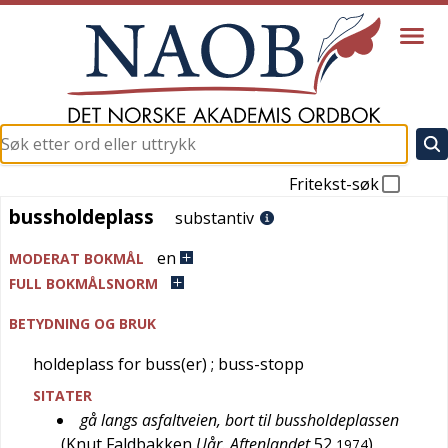
Fritekst-søk
bussholdeplass
bussholdeplass
substantiv
en
MODERAT BOKMÅL
FULL BOKMÅLSNORM
BETYDNING OG BRUK
holdeplass for buss(er)
; buss-stopp
SITATER
gå langs asfaltveien, bort til bussholdeplassen
(
Knut Faldbakken
Uår. Aftenlandet
52
)
1974