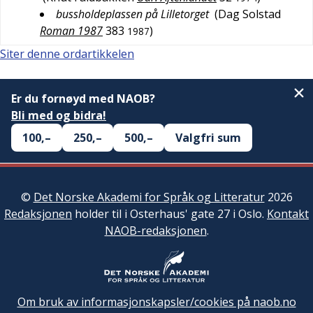
bussholdeplassen på Lilletorget
(
Dag Solstad
Roman 1987
383
)
1987
Siter denne ordartikkelen
Er du fornøyd med NAOB?
Bli med og bidra!
100,–
250,–
500,–
Valgfri sum
©
Det Norske Akademi for Språk og Litteratur
2026
Redaksjonen
holder til i Osterhaus' gate 27 i Oslo.
Kontakt
NAOB-redaksjonen
.
Om bruk av informasjonskapsler/cookies på naob.no