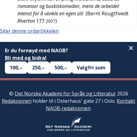
romanser og buskiskomedier, mens de arbeidet
intenst for å utvikle en egen stil
(
Bernt Rougthvedt
Riverton
177
)
2007
Siter denne ordartikkelen
Er du fornøyd med NAOB?
Bli med og bidra!
100,–
250,–
500,–
Valgfri sum
©
Det Norske Akademi for Språk og Litteratur
2026
Redaksjonen
holder til i Osterhaus' gate 27 i Oslo.
Kontakt
NAOB-redaksjonen
.