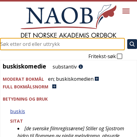
Fritekst-søk
buskiskomedie
buskiskomedie
substantiv
en
;
buskiskomedien
MODERAT BOKMÅL
FULL BOKMÅLSNORM
BETYDNING OG BRUK
buskis
SITAT
[de svenske filmregissørene] Stiller og Sjostrom
bidro til flommen av pinlig melodrama, absurde