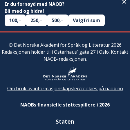
Er du fornøyd med NAOB?
Bli med og bidra!
100,–
250,–
500,–
Valgfri sum
©
Det Norske Akademi for Språk og Litteratur
2026
Redaksjonen
holder til i Osterhaus' gate 27 i Oslo.
Kontakt
NAOB-redaksjonen
.
Om bruk av informasjonskapsler/cookies på naob.no
NAOBs finansielle støttespillere i 2026
Staten