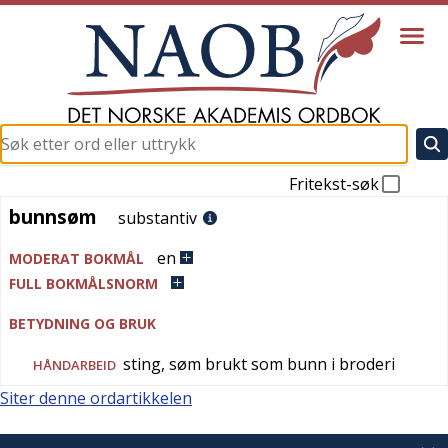
Fritekst-søk
bunnsøm
bunnsøm
substantiv
en
MODERAT BOKMÅL
FULL BOKMÅLSNORM
BETYDNING OG BRUK
sting, søm brukt som bunn i broderi
HÅNDARBEID
Siter denne ordartikkelen