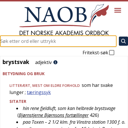
Fritekst-søk
brystsvak
brystsvak
adjektiv
BETYDNING OG BRUK
som har svake
LITTERÆRT
, MEST OM ELDRE FORHOLD
lunger
;
tæringssyk
SITATER
hin rene fjeldluft, som kan helbrede brystsvage
(
Bjørnstjerne Bjørnsons fortællinger
426
)
paa Toxen – 2 1/2 klm. fra Vinstra station 1300 f. o.