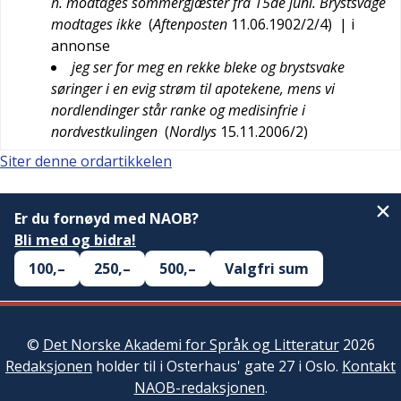
h. modtages sommergjæster fra 15de juni. Brystsvage
modtages ikke
(
Aftenposten
11.06.1902/2/4
)
| i
annonse
jeg ser for meg en rekke bleke og brystsvake
søringer i en evig strøm til apotekene, mens vi
nordlendinger står ranke og medisinfrie i
nordvestkulingen
(
Nordlys
15.11.2006/2
)
Siter denne ordartikkelen
Er du fornøyd med NAOB?
Bli med og bidra!
100,–
250,–
500,–
Valgfri sum
©
Det Norske Akademi for Språk og Litteratur
2026
Redaksjonen
holder til i Osterhaus' gate 27 i Oslo.
Kontakt
NAOB-redaksjonen
.