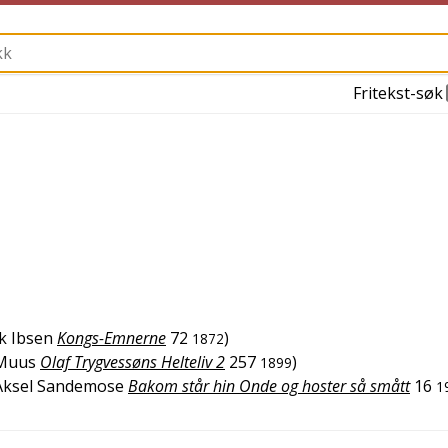
Fritekst-søk
k Ibsen
Kongs-Emnerne
72
)
1872
 Muus
Olaf Trygvessøns Helteliv 2
257
)
1899
Aksel Sandemose
Bakom står hin Onde og hoster så smått
16
1