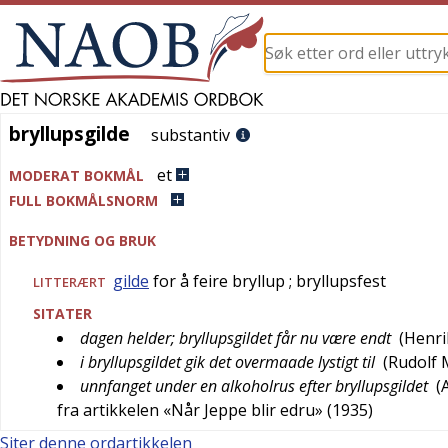
bryllupsgilde
bryllupsgilde
substantiv
et
MODERAT BOKMÅL
FULL BOKMÅLSNORM
BETYDNING OG BRUK
gilde
for å feire bryllup
; bryllupsfest
LITTERÆRT
SITATER
dagen helder; bryllupsgildet får nu være endt
(
Henri
i bryllupsgildet gik det overmaade lystigt til
(
Rudolf
unnfanget under en alkoholrus efter bryllupsgildet
(
fra artikkelen «Når Jeppe blir edru» (1935)
Siter denne ordartikkelen