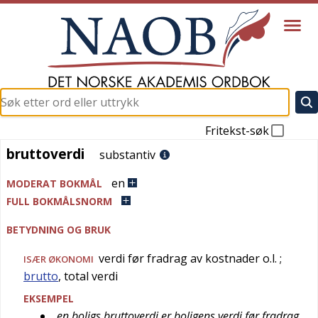
Fritekst-søk
bruttoverdi
bruttoverdi
substantiv
en
MODERAT BOKMÅL
FULL BOKMÅLSNORM
BETYDNING OG BRUK
verdi før fradrag av kostnader o.l.
;
ISÆR
ØKONOMI
brutto
, total verdi
EKSEMPEL
en boligs bruttoverdi er boligens verdi før fradrag