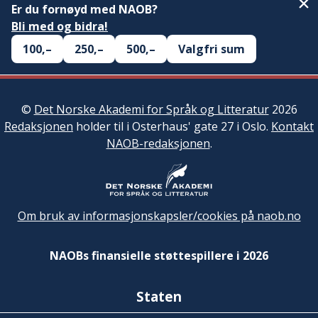
Er du fornøyd med NAOB?
Bli med og bidra!
100,–
250,–
500,–
Valgfri sum
©
Det Norske Akademi for Språk og Litteratur
2026
Redaksjonen
holder til i Osterhaus' gate 27 i Oslo.
Kontakt
NAOB-redaksjonen
.
Om bruk av informasjonskapsler/cookies på naob.no
NAOBs finansielle støttespillere i 2026
Staten