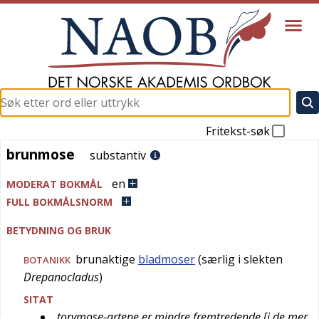
Fritekst-søk
brunmose
brunmose
substantiv
en
MODERAT BOKMÅL
FULL BOKMÅLSNORM
BETYDNING OG BRUK
brunaktige
bladmoser
(særlig i slekten
BOTANIKK
Drepanocladus
)
SITAT
torvmose-artene er mindre fremtredende [i de mer