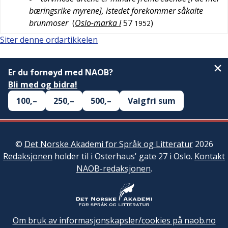
bæringsrike myrene], istedet forekommer såkalte
brunmoser
(
Oslo-marka I
57
)
1952
Siter denne ordartikkelen
Er du fornøyd med NAOB?
Bli med og bidra!
100,–
250,–
500,–
Valgfri sum
©
Det Norske Akademi for Språk og Litteratur
2026
Redaksjonen
holder til i Osterhaus' gate 27 i Oslo.
Kontakt
NAOB-redaksjonen
.
Om bruk av informasjonskapsler/cookies på naob.no