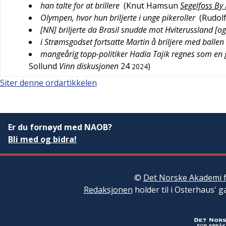
han talte for at brillere
(
Knut Hamsun
Segelfoss By 
Olympen, hvor hun briljerte i unge pikeroller
(
Rudol
[NN] briljerte da Brasil snudde mot Hviterussland [og
i Strømsgodset fortsatte Martin å briljere med ballen
mangeårig topp-politiker Hadia Tajik regnes som en go
Sollund
Vinn diskusjonen
24
)
2024
Siter denne ordartikkelen
Er du fornøyd med NAOB?
Bli med og bidra!
©
Det Norske Akademi f
Redaksjonen
holder til i Osterhaus' g