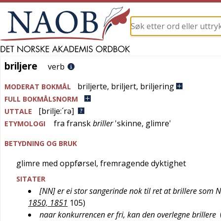
briljere
briljere
verb
briljerte
,
briljert
,
briljering
MODERAT BOKMÅL
FULL BOKMÅLSNORM
[brilje:´rə]
UTTALE
fra
fransk
briller
'
skinne, glimre
'
ETYMOLOGI
BETYDNING OG BRUK
glimre med oppførsel, fremragende dyktighet
SITATER
[NN] er ei stor sangerinde nok til ret at brillere som
1850, 1851
105
)
naar konkurrencen er fri, kan den overlegne brillere