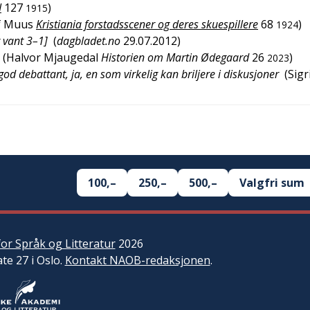
I
127
)
1915
f Muus
Kristiania forstadsscener og deres skuespillere
68
)
1924
 vant 3–1]
(
dagbladet.no
29.07.2012
)
(
Halvor Mjaugedal
Historien om Martin Ødegaard
26
)
2023
d debattant, ja, en som virkelig kan briljere i diskusjoner
(
Sigr
100,–
250,–
500,–
Valgfri sum
or Språk og Litteratur
2026
ate 27 i Oslo.
Kontakt NAOB-redaksjonen
.