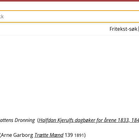
Fritekst-søk
 Nattens Dronning
(
Halfdan Kjerulfs dagbøker for årene 1833, 18
(
Arne Garborg
Trætte Mænd
139
)
1891