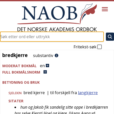
Fritekst-søk
bredkjerre
bredkjerre
substantiv
en
MODERAT BOKMÅL
FULL BOKMÅLSNORM
BETYDNING OG BRUK
bred kjerre
| til forskjell fra
langkjerre
SJELDEN
SITATER
hun og Jakob fik sandelig sitte oppe i bredkjærren
hos selve Kjersti Hoel og kjøre
(
Hans Aanrud