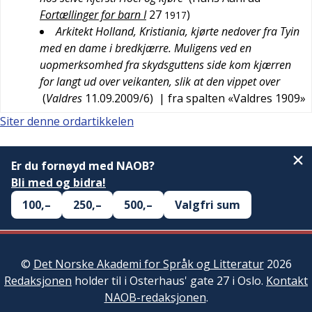
Fortællinger for barn I
27
)
1917
Arkitekt Holland, Kristiania, kjørte nedover fra Tyin
med en dame i bredkjærre. Muligens ved en
uopmerksomhed fra skydsguttens side kom kjærren
for langt ud over veikanten, slik at den vippet over
(
Valdres
11.09.2009/6
)
| fra spalten «Valdres 1909»
Siter denne ordartikkelen
Er du fornøyd med NAOB?
Bli med og bidra!
100,–
250,–
500,–
Valgfri sum
©
Det Norske Akademi for Språk og Litteratur
2026
Redaksjonen
holder til i Osterhaus' gate 27 i Oslo.
Kontakt
NAOB-redaksjonen
.