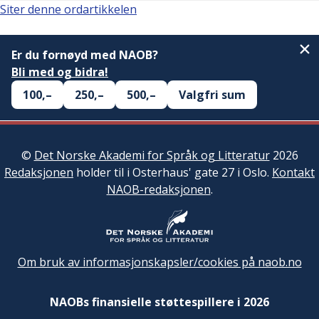
Siter denne ordartikkelen
Er du fornøyd med NAOB?
Bli med og bidra!
100,–
250,–
500,–
Valgfri sum
©
Det Norske Akademi for Språk og Litteratur
2026
Redaksjonen
holder til i Osterhaus' gate 27 i Oslo.
Kontakt
NAOB-redaksjonen
.
Om bruk av informasjonskapsler/cookies på naob.no
NAOBs finansielle støttespillere i 2026