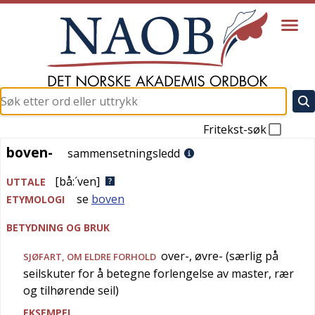
Fritekst-søk
boven-
boven-
sammensetningsledd
[bå:´ven]
UTTALE
se
boven
ETYMOLOGI
BETYDNING OG BRUK
over-, øvre- (særlig på
SJØFART
, OM ELDRE FORHOLD
seilskuter for å betegne forlengelse av master, rær
og tilhørende seil)
EKSEMPEL