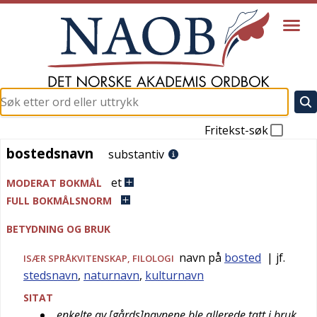
Fritekst-søk
bostedsnavn
bostedsnavn
substantiv
et
MODERAT BOKMÅL
FULL BOKMÅLSNORM
BETYDNING OG BRUK
navn på
bosted
| jf.
ISÆR
SPRÅKVITENSKAP
,
FILOLOGI
stedsnavn
,
naturnavn
,
kulturnavn
SITAT
enkelte av [gårds]navnene ble allerede tatt i bruk