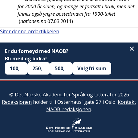
for 2000 år siden, og mange er fortsatt i bruk, men det
finnes også yngre bostedsnavn fra 1900-tallet
(
nationen.no
07.03.2011
)
Siter denne ordartikkelen
Er du fornøyd med NAOB?
Bli med og bidra!
100,–
250,–
500,–
Valgfri sum
©
Det Norske Akademi for Språk og Litteratur
2026
Redaksjonen
holder til i Osterhaus' gate 27 i Oslo.
Kontakt
NAOB-redaksjonen
.