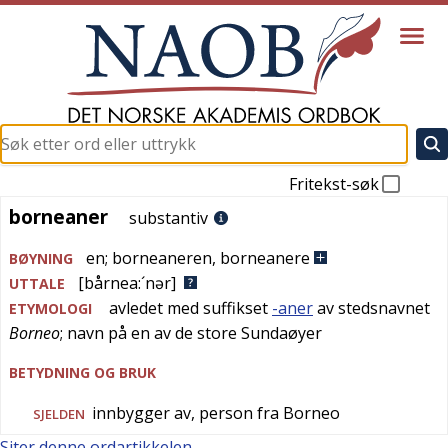
Fritekst-søk
borneaner
borneaner
substantiv
en
;
borneaneren
,
borneanere
BØYNING
[bårnea:´nər]
UTTALE
avledet med suffikset
-aner
av stedsnavnet
ETYMOLOGI
Borneo
; navn på en av de store Sundaøyer
BETYDNING OG BRUK
innbygger av, person fra Borneo
SJELDEN
Siter denne ordartikkelen