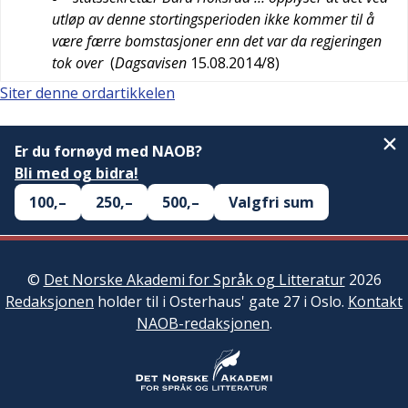
utløp av denne stortingsperioden ikke kommer til å
være færre bomstasjoner enn det var da regjeringen
tok over
(
Dagsavisen
15.08.2014/8
)
Siter denne ordartikkelen
Er du fornøyd med NAOB?
Bli med og bidra!
100,–
250,–
500,–
Valgfri sum
©
Det Norske Akademi for Språk og Litteratur
2026
Redaksjonen
holder til i Osterhaus' gate 27 i Oslo.
Kontakt
NAOB-redaksjonen
.