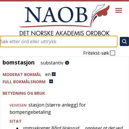
Fritekst-søk
bomstasjon
bomstasjon
substantiv
en
MODERAT BOKMÅL
FULL BOKMÅLSNORM
BETYDNING OG BRUK
stasjon (større anlegg) for
VEIVESEN
bompengebetaling
SITAT
statssekretær Bård Hoksrud … opplyser at det ved