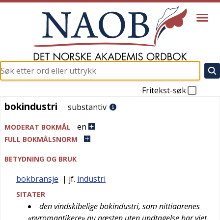
Fritekst-søk
bokindustri
bokindustri
substantiv
en
MODERAT BOKMÅL
FULL BOKMÅLSNORM
BETYDNING OG BRUK
bokbransje
| jf.
industri
SITATER
den vindskibelige bokindustri, som nittiaarenes
«nyromantikere» nu næsten uten undtagelse har viet