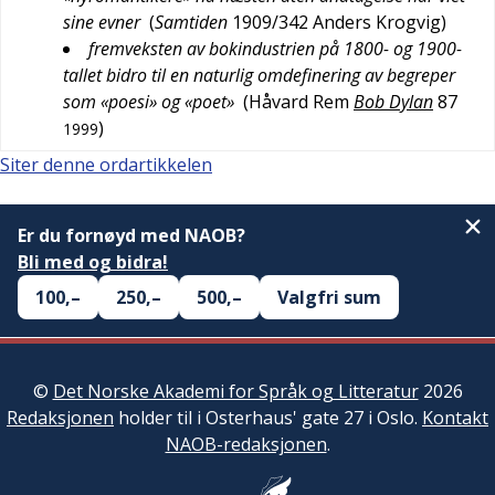
sine evner
(
Samtiden
1909/342
Anders Krogvig
)
fremveksten av bokindustrien på 1800- og 1900-
tallet bidro til en naturlig omdefinering av begreper
som «poesi» og «poet»
(
Håvard Rem
Bob Dylan
87
)
1999
Siter denne ordartikkelen
Er du fornøyd med NAOB?
Bli med og bidra!
100,–
250,–
500,–
Valgfri sum
©
Det Norske Akademi for Språk og Litteratur
2026
Redaksjonen
holder til i Osterhaus' gate 27 i Oslo.
Kontakt
NAOB-redaksjonen
.