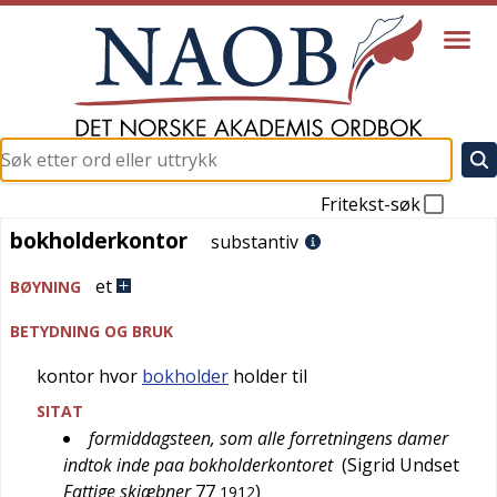
Fritekst-søk
bokholderkontor
bokholderkontor
substantiv
et
BØYNING
BETYDNING OG BRUK
kontor hvor
bokholder
holder til
SITAT
formiddagsteen, som alle forretningens damer
indtok inde paa bokholderkontoret
(
Sigrid Undset
Fattige skjæbner
77
)
1912