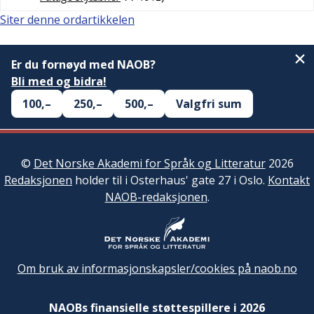
Siter denne ordartikkelen
Er du fornøyd med NAOB?
Bli med og bidra!
100,–
250,–
500,–
Valgfri sum
©
Det Norske Akademi for Språk og Litteratur
2026
Redaksjonen
holder til i Osterhaus' gate 27 i Oslo.
Kontakt
NAOB-redaksjonen
.
Om bruk av informasjonskapsler/cookies på naob.no
NAOBs finansielle støttespillere i 2026