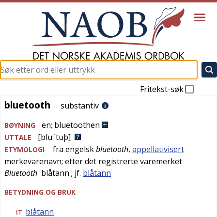
Fritekst-søk
bluetooth
bluetooth
substantiv
en
;
bluetoothen
BØYNING
[blu:´tuþ]
UTTALE
fra
engelsk
bluetooth
,
appellativisert
ETYMOLOGI
merkevarenavn; etter det registrerte varemerket
Bluetooth
'
blåtann
'; jf.
blåtann
BETYDNING OG BRUK
blåtann
IT