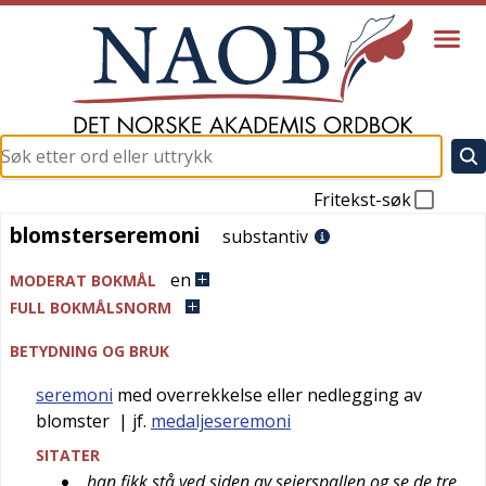
Fritekst-søk
blomsterseremoni
blomsterseremoni
substantiv
en
MODERAT BOKMÅL
FULL BOKMÅLSNORM
BETYDNING OG BRUK
seremoni
med overrekkelse eller nedlegging av
blomster
| jf.
medaljeseremoni
SITATER
han fikk stå ved siden av seierspallen og se de tre