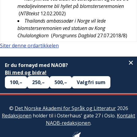
medaljevinnerne bli hyllet på blomsterseremonien
(
NTBtekst
12.02.2002
)
Thailands ambassadør i Norge vil lede
blomsterseremonien ved statuen av Kong
Chulalongkorn
(
Porsgrunns Dagblad
27.07.2018/8
)
Siter denne ordartikkelen
Er du fornøyd med NAOB?
Bli med og bidra!
100,–
250,–
500,–
Valgfri sum
©
Det Norske Akademi for Språk og Litteratur
2026
Redaksjonen
holder til i Osterhaus' gate 27 i Oslo.
Kontakt
NAOB-redaksjonen
.