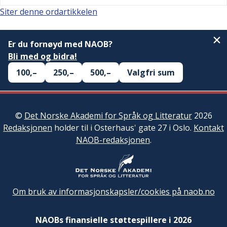
Siter denne ordartikkelen
Er du fornøyd med NAOB?
Bli med og bidra!
100,–
250,–
500,–
Valgfri sum
©
Det Norske Akademi for Språk og Litteratur
2026
Redaksjonen
holder til i Osterhaus' gate 27 i Oslo.
Kontakt
NAOB-redaksjonen
.
Om bruk av informasjonskapsler/cookies på naob.no
NAOBs finansielle støttespillere i 2026