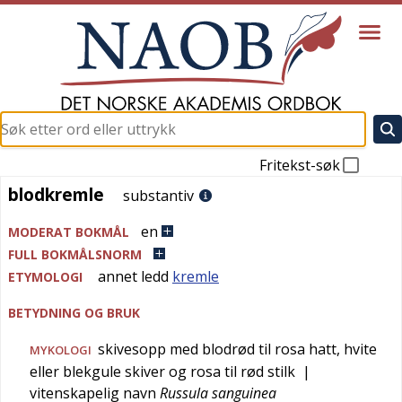
Fritekst-søk
blodkremle
blodkremle
substantiv
en
MODERAT BOKMÅL
FULL BOKMÅLSNORM
annet ledd
kremle
ETYMOLOGI
BETYDNING OG BRUK
skivesopp med blodrød til rosa hatt, hvite
MYKOLOGI
eller blekgule skiver og rosa til rød stilk
|
vitenskapelig navn
Russula sanguinea