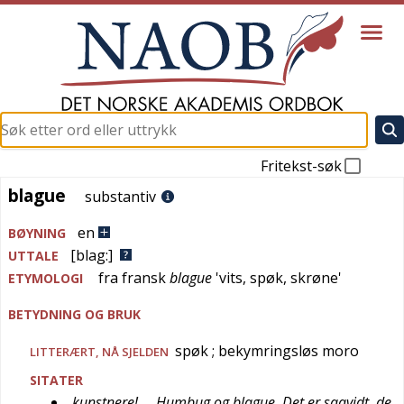
Fritekst-søk
blague
blague
substantiv
en
BØYNING
[blag:]
UTTALE
fra
fransk
blague
'
vits, spøk, skrøne
'
ETYMOLOGI
BETYDNING OG BRUK
spøk
; bekymringsløs moro
LITTERÆRT
,
NÅ SJELDEN
SITATER
kunstnere! … Humbug og blague. Det er saavidt, de