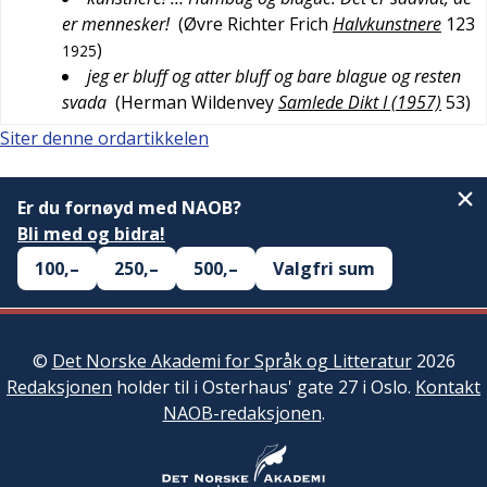
er mennesker!
(
Øvre Richter Frich
Halvkunstnere
123
)
1925
jeg er bluff og atter bluff og bare blague og resten
svada
(
Herman Wildenvey
Samlede Dikt I (1957)
53
)
Siter denne ordartikkelen
Er du fornøyd med NAOB?
Bli med og bidra!
100,–
250,–
500,–
Valgfri sum
©
Det Norske Akademi for Språk og Litteratur
2026
Redaksjonen
holder til i Osterhaus' gate 27 i Oslo.
Kontakt
NAOB-redaksjonen
.