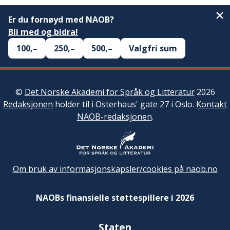
Er du fornøyd med NAOB?
Bli med og bidra!
100,–
250,–
500,–
Valgfri sum
©
Det Norske Akademi for Språk og Litteratur
2026
Redaksjonen
holder til i Osterhaus' gate 27 i Oslo.
Kontakt
NAOB-redaksjonen
.
Om bruk av informasjonskapsler/cookies på naob.no
NAOBs finansielle støttespillere i 2026
Staten