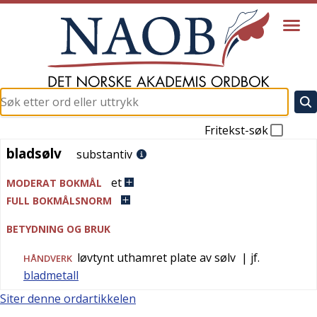
Fritekst-søk
bladsølv
bladsølv
substantiv
et
MODERAT BOKMÅL
FULL BOKMÅLSNORM
BETYDNING OG BRUK
løvtynt uthamret plate av sølv
| jf.
HÅNDVERK
bladmetall
Siter denne ordartikkelen