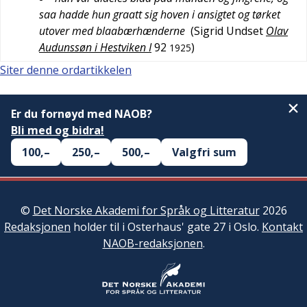
saa hadde hun graatt sig hoven i ansigtet og tørket
utover med blaabærhænderne
(
Sigrid Undset
Olav
Audunssøn i Hestviken I
92
)
1925
Siter denne ordartikkelen
Er du fornøyd med NAOB?
Bli med og bidra!
100,–
250,–
500,–
Valgfri sum
©
Det Norske Akademi for Språk og Litteratur
2026
Redaksjonen
holder til i Osterhaus' gate 27 i Oslo.
Kontakt
NAOB-redaksjonen
.