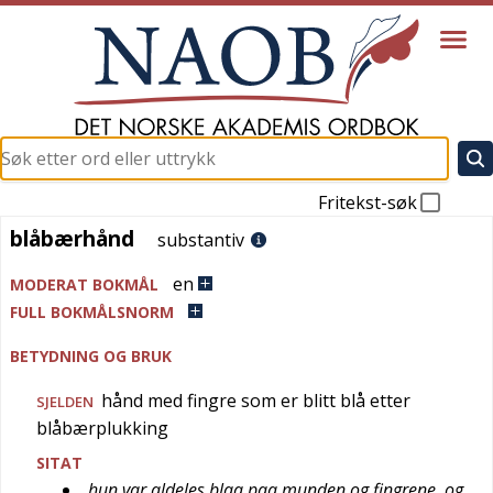
Fritekst-søk
blåbærhånd
blåbærhånd
substantiv
en
MODERAT BOKMÅL
FULL BOKMÅLSNORM
BETYDNING OG BRUK
hånd med fingre som er blitt blå etter
SJELDEN
blåbærplukking
SITAT
hun var aldeles blaa paa munden og fingrene, og