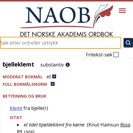
Fritekst-søk
bjelleklemt
bjelleklemt
substantiv
et
MODERAT BOKMÅL
FULL BOKMÅLSNORM
BETYDNING OG BRUK
klemt
fra bjelle(r)
SITAT
et lidet bjældeklemt fra kørne
(
Knut Hamsun
Rosa
89
)
1908