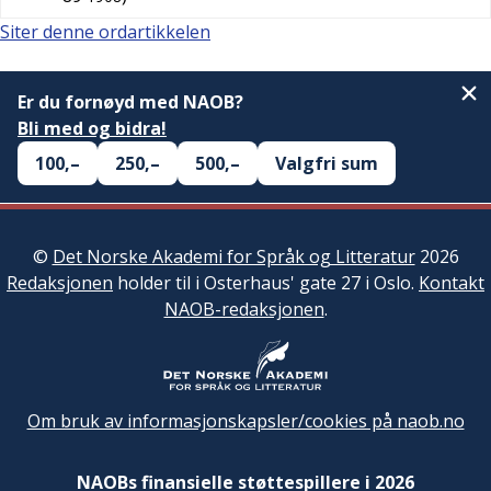
Siter denne ordartikkelen
Er du fornøyd med NAOB?
Bli med og bidra!
100,–
250,–
500,–
Valgfri sum
©
Det Norske Akademi for Språk og Litteratur
2026
Redaksjonen
holder til i Osterhaus' gate 27 i Oslo.
Kontakt
NAOB-redaksjonen
.
Om bruk av informasjonskapsler/cookies på naob.no
NAOBs finansielle støttespillere i 2026