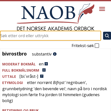
Fritekst-søk
bivrostbro
bivrostbro
substantiv
en
MODERAT BOKMÅL
FULL BOKMÅLSNORM
[bi:`vråst-]
UTTALE
etter
norrønt
Bifrǫst
'
regnbuen
',
ETYMOLOGI
grunnbetydning '
den bevende vei
'; navn på bro i nordisk
mytologi som førte fra jorden til himmelen (gudenes
bolig)
BETYDNING OG BRUK