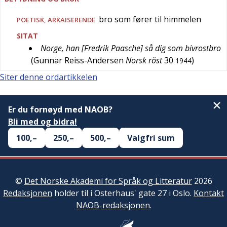
bro som fører til himmelen
POETISK
,
ARKAISERENDE
SITAT
Norge, han [Fredrik Paasche] så dig som bivrostbro
(
Gunnar Reiss-Andersen
Norsk röst
30
)
1944
Siter denne ordartikkelen
Er du fornøyd med NAOB?
Bli med og bidra!
100,–
250,–
500,–
Valgfri sum
©
Det Norske Akademi for Språk og Litteratur
2026
Redaksjonen
holder til i Osterhaus' gate 27 i Oslo.
Kontakt
NAOB-redaksjonen
.