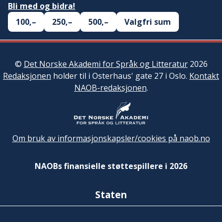
Bli med og bidra!
100,–
250,–
500,–
Valgfri sum
©
Det Norske Akademi for Språk og Litteratur
2026
Redaksjonen
holder til i Osterhaus' gate 27 i Oslo.
Kontakt
NAOB-redaksjonen
.
Om bruk av informasjonskapsler/cookies på naob.no
NAOBs finansielle støttespillere i 2026
Staten