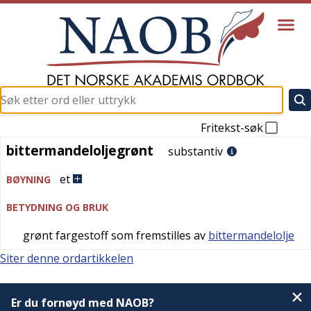
Fritekst-søk
bittermandeloljegrønt
bittermandeloljegrønt
substantiv
et
BØYNING
BETYDNING OG BRUK
grønt fargestoff som fremstilles av
bittermandelolje
Siter denne ordartikkelen
Er du fornøyd med NAOB?