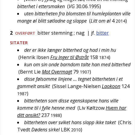
bitterhet i ettersmaken
(
VG
30.06.1995
)
uten bitterheten fra blomsten til humleplanten ville
mange øl blitt søtladne og slappe
(
Litt om øl
4
)
2014
2
bitter stemning
; nag
| jf.
bitter
OVERFØRT
SITATER
der er ikke længer bitterhed og had i min hu
(
Henrik Ibsen
Fru Inger til Østråt
158
)
1874
kun om sin onde barndom talte han med bitterhed
(
Bernt Lie
Mot Overmagt
79
)
1907
disse følsomme linjene … tegnet bitterheten i et
gammelt ansikt
(
Sissel Lange-Nielsen
Laokoon
124
)
1987
bitterheten som disse egenskapene hans ville
komme til i fylle henne med
(
Liv Køltzow
Hvem har
ditt ansikt?
237
)
1988
bitterheten over sviket hans slapp ikke taket
(
Chris
Tvedt
Dødens sirkel
LBK
)
2010