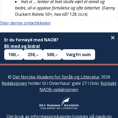
hvis vi … tenker at livet skulle vært et annet og
bedre, vil vi oppleve fortvilelse og ofte bitterhet
(
Fanny
Duckert
Kvinne 50+, hva nå?
128
)
2024
Siter denne ordartikkelen
Er du fornøyd med NAOB?
Bli med og bidra!
100,–
250,–
500,–
Valgfri sum
©
Det Norske Akademi for Språk og Litteratur
2026
Redaksjonen
holder til i Osterhaus' gate 27 i Oslo.
Kontakt
NAOB-redaksjonen
.
Om bruk av informasjonskapsler/cookies på naob.no