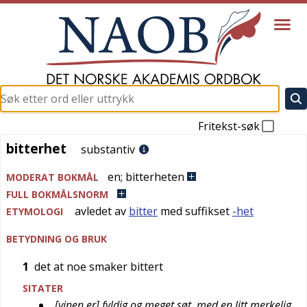
Fritekst-søk
bitterhet
bitterhet
substantiv
en
;
bitterheten
MODERAT BOKMÅL
FULL BOKMÅLSNORM
avledet av
bitter
med suffikset
-het
ETYMOLOGI
BETYDNING OG BRUK
1
det at noe smaker bittert
SITATER
[vinen er] fyldig og meget søt, med en litt merkelig