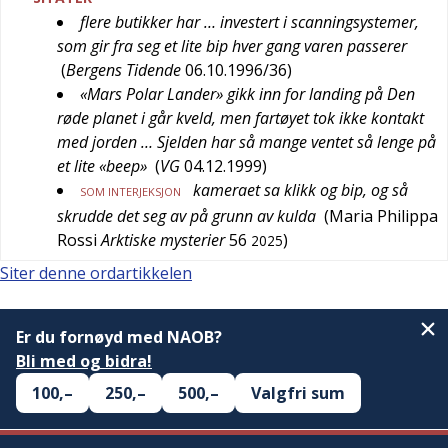
flere butikker har … investert i scanningsystemer,
som gir fra seg et lite bip hver gang varen passerer
(
Bergens Tidende
06.10.1996/36
)
«Mars Polar Lander» gikk inn for landing på Den
røde planet i går kveld, men fartøyet tok ikke kontakt
med jorden … Sjelden har så mange ventet så lenge på
et lite «beep»
(
VG
04.12.1999
)
kameraet sa klikk og bip, og så
SOM INTERJEKSJON
skrudde det seg av på grunn av kulda
(
Maria Philippa
Rossi
Arktiske mysterier
56
)
2025
Siter denne ordartikkelen
Er du fornøyd med NAOB?
Bli med og bidra!
100,–
250,–
500,–
Valgfri sum