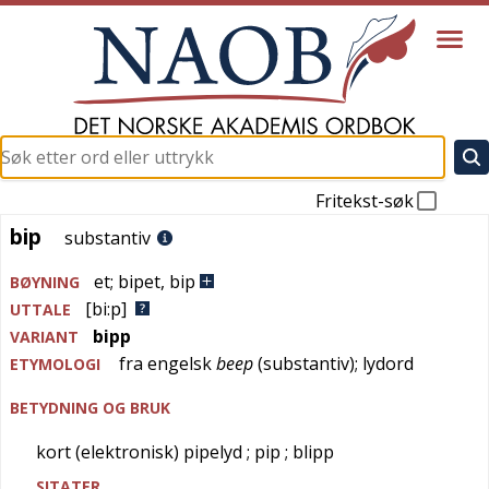
Fritekst-søk
bip
bip
substantiv
et
;
bipet
,
bip
BØYNING
[bi:p]
UTTALE
bipp
VARIANT
fra
engelsk
beep
(substantiv); lydord
ETYMOLOGI
BETYDNING OG BRUK
kort (elektronisk) pipelyd
; pip
; blipp
SITATER