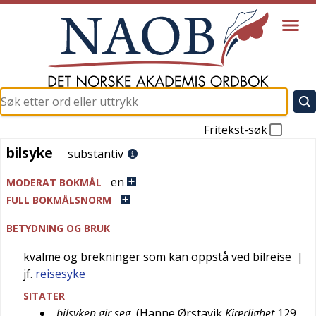
Fritekst-søk
bilsyke
bilsyke
substantiv
en
MODERAT BOKMÅL
FULL BOKMÅLSNORM
BETYDNING OG BRUK
kvalme og brekninger som kan oppstå ved bilreise
|
jf.
reisesyke
SITATER
bilsyken gir seg
(
Hanne Ørstavik
Kjærlighet
129