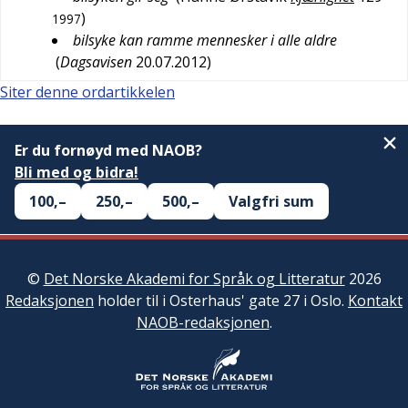
)
1997
bilsyke kan ramme mennesker i alle aldre
(
Dagsavisen
20.07.2012
)
Siter denne ordartikkelen
Er du fornøyd med NAOB?
Bli med og bidra!
100,–
250,–
500,–
Valgfri sum
©
Det Norske Akademi for Språk og Litteratur
2026
Redaksjonen
holder til i Osterhaus' gate 27 i Oslo.
Kontakt
NAOB-redaksjonen
.