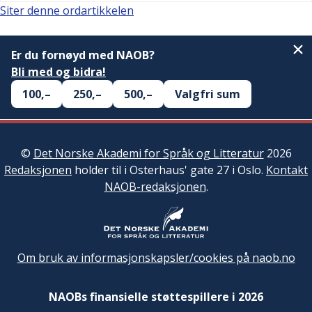
Siter denne ordartikkelen
Er du fornøyd med NAOB?
Bli med og bidra!
100,–
250,–
500,–
Valgfri sum
©
Det Norske Akademi for Språk og Litteratur
2026
Redaksjonen
holder til i Osterhaus' gate 27 i Oslo.
Kontakt
NAOB-redaksjonen
.
Om bruk av informasjonskapsler/cookies på naob.no
NAOBs finansielle støttespillere i 2026