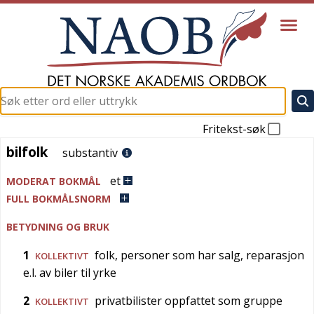
Fritekst-søk
bilfolk
bilfolk
substantiv
et
MODERAT BOKMÅL
FULL BOKMÅLSNORM
BETYDNING OG BRUK
1
folk, personer som har salg, reparasjon
KOLLEKTIVT
e.l. av biler til yrke
2
privatbilister oppfattet som gruppe
KOLLEKTIVT