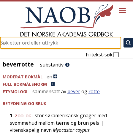
Fritekst-søk
beverrotte
beverrotte
substantiv
en
MODERAT BOKMÅL
FULL BOKMÅLSNORM
sammensatt av
bever
og
rotte
ETYMOLOGI
BETYDNING OG BRUK
1
stor søramerikansk gnager med
ZOOLOGI
svømmehud mellom tærne og brun pels
|
vitenskapelig navn
Myocastor coypus