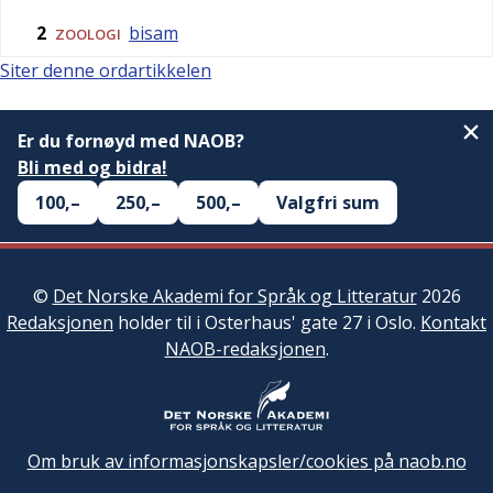
2
bisam
ZOOLOGI
Siter denne ordartikkelen
Er du fornøyd med NAOB?
Bli med og bidra!
100,–
250,–
500,–
Valgfri sum
©
Det Norske Akademi for Språk og Litteratur
2026
Redaksjonen
holder til i Osterhaus' gate 27 i Oslo.
Kontakt
NAOB-redaksjonen
.
Om bruk av informasjonskapsler/cookies på naob.no