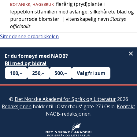
flerårig (pryd)plante i
BOTANIKK
,
HAGEBRUK
leppeblomstfamilien med avlange, silkehårete blad og
purpurrøde blomster
| vitenskapelig navn
Stachys
officinalis
Siter denne ordartikkelen
Er du fornøyd med NAOB?
Bli med og bidra!
100,–
250,–
500,–
Valgfri sum
©
Det Norske Akademi for Språk og Litteratur
2026
Redaksjonen
holder til i Osterhaus' gate 27 i Oslo.
Kontakt
NAOB-redaksjonen
.