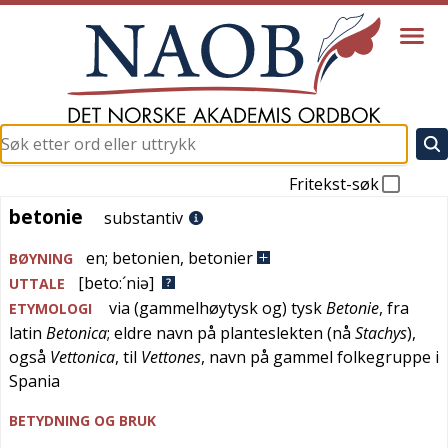
Fritekst-søk
betonie
betonie
substantiv
en
;
betonien
,
betonier
BØYNING
[beto:´niə]
UTTALE
via (
gammelhøytysk
og)
tysk
Betonie
, fra
ETYMOLOGI
latin
Betonica
; eldre navn på planteslekten (nå
Stachys
),
også
Vettonica
, til
Vettones
, navn på gammel folkegruppe i
Spania
BETYDNING OG BRUK