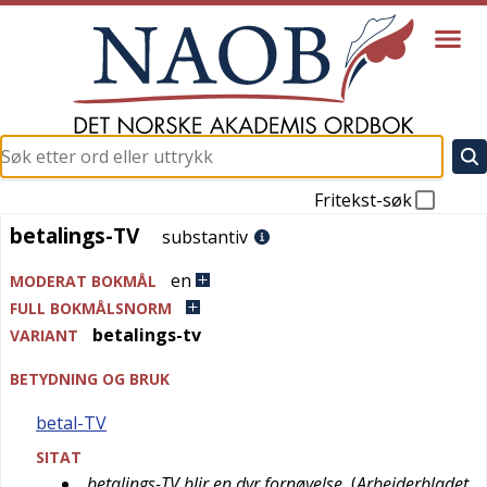
Fritekst-søk
betalings-TV
betalings-TV
substantiv
en
MODERAT BOKMÅL
FULL BOKMÅLSNORM
betalings-tv
VARIANT
BETYDNING OG BRUK
betal-TV
SITAT
betalings-TV blir en dyr fornøyelse
(
Arbeiderbladet