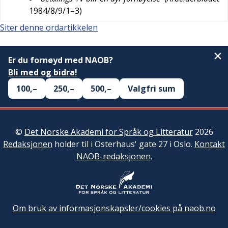
1984/8/9/1–3
)
Siter denne ordartikkelen
Er du fornøyd med NAOB?
Bli med og bidra!
100,–
250,–
500,–
Valgfri sum
©
Det Norske Akademi for Språk og Litteratur
2026
Redaksjonen
holder til i Osterhaus' gate 27 i Oslo.
Kontakt
NAOB-redaksjonen
.
Om bruk av informasjonskapsler/cookies på naob.no