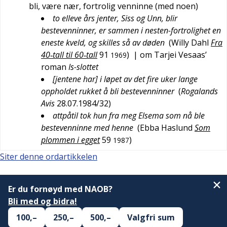
bli, være nær, fortrolig venninne (med noen)
to elleve års jenter, Siss og Unn, blir
bestevenninner, er sammen i nesten-fortrolighet en
eneste kveld, og skilles så av døden
(
Willy Dahl
Fra
40‑tall til 60‑tall
91
)
| om Tarjei Vesaas’
1969
roman
Is-slottet
[jentene har] i løpet av det fire uker lange
oppholdet rukket å bli bestevenninner
(
Rogalands
Avis
28.07.1984/32
)
attpåtil tok hun fra meg Elsema som nå ble
bestevenninne med henne
(
Ebba Haslund
Som
plommen i egget
59
)
1987
Siter denne ordartikkelen
Er du fornøyd med NAOB?
Bli med og bidra!
100,–
250,–
500,–
Valgfri sum