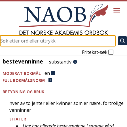
Fritekst-søk
bestevenninne
bestevenninne
substantiv
en
MODERAT BOKMÅL
FULL BOKMÅLSNORM
BETYDNING OG BRUK
hver av to jenter eller kvinner som er nære, fortrolige
venninner
SITATER
Line har allerede bestevenninne i samme gård