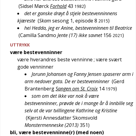
(
Sidsel Mørck
Forhold
43
)
1982
det er ganske drøyt å stjele bestevenninnens
kjæreste
(
Skam
sesong 1, episode 8
)
2015
hei Hedda, jeg er Anine, bestevenninnen til Beatrice
(
Camilla Sandmo
Jente (17) ikke savnet
156
)
2021
UTTRYKK
være bestevenninner
være hverandres beste venninne
; være svært
gode venninner
Jorunn Johansen og Fanny Jensen spaserer arm i
arm nedover gata. De er bestevenninner
(
Gerd
Brantenberg
Sangen om St. Croix
14
)
1979
som om det ikke var nok å være
bestevenninner, prøvde de i mange år å innbille seg
selv at de var tvillingene Kathrine og Kristine
(
Kjersti Annesdatter Skomsvold
Monstermenneske (2013)
351
)
bli, være bestevenninne(r) (med noen)