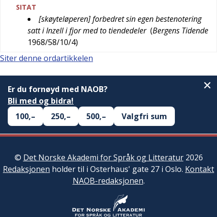
SITAT
[skøyteløperen] forbedret sin egen bestenotering
satt i Inzell i fjor med to tiendedeler
(
Bergens Tidende
1968/58/10/4
)
Siter denne ordartikkelen
Er du fornøyd med NAOB?
Bli med og bidra!
100,–
250,–
500,–
Valgfri sum
©
Det Norske Akademi for Språk og Litteratur
2026
Redaksjonen
holder til i Osterhaus' gate 27 i Oslo.
Kontakt
NAOB-redaksjonen
.