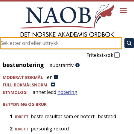
Fritekst-søk
bestenotering
bestenotering
substantiv
en
MODERAT BOKMÅL
FULL BOKMÅLSNORM
annet ledd
notering
ETYMOLOGI
BETYDNING OG BRUK
1
beste resultat som er notert
; bestetid
IDRETT
2
personlig rekord
IDRETT