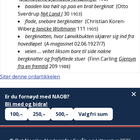
baaden laa høit op paa en brat bergknat
(
Otto
Sverdrup
Nyt Land I
30
)
1903
flade, snebare bergknatter
(
Christian Koren-
Wiberg
Janicke Woltmann
111
)
1905
bergknatten, hvor Lønvikbukten skjærer sig ind fra
hovedløpet
(
A-magasinet
02.06.1927/7
)
veien … veltet liksom bare til side nakne
bergknatter og fraflyttede stuer
(
Finn Carling
Gjensyn
fra en fremtid
209
)
1988
Siter denne ordartikkelen
Er du fornøyd med NAOB?
Bli med og bidra!
100,–
250,–
500,–
Valgfri sum