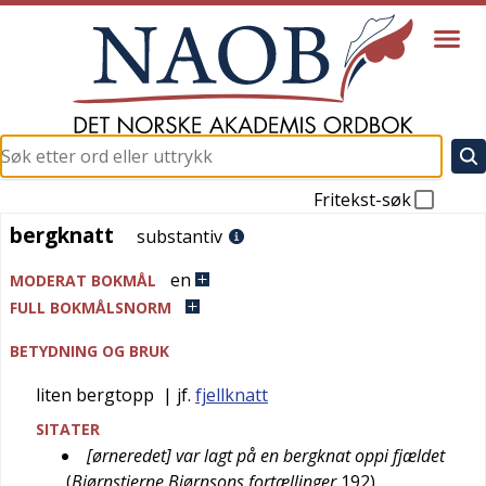
Fritekst-søk
bergknatt
bergknatt
substantiv
en
MODERAT BOKMÅL
FULL BOKMÅLSNORM
BETYDNING OG BRUK
liten bergtopp
| jf.
fjellknatt
SITATER
[ørneredet] var lagt på en bergknat oppi fjældet
(
Bjørnstjerne Bjørnsons fortællinger
192
)