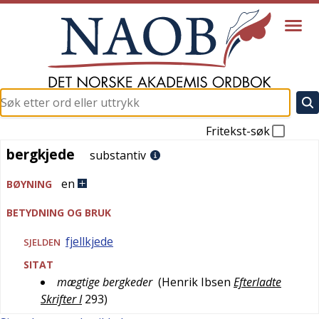
Fritekst-søk
bergkjede
bergkjede
substantiv
en
BØYNING
BETYDNING OG BRUK
fjellkjede
SJELDEN
SITAT
mægtige bergkeder
(
Henrik Ibsen
Efterladte
Skrifter I
293
)