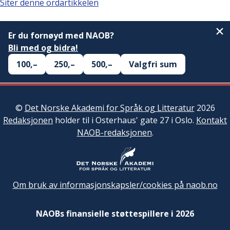
Siter denne ordartikkelen
Er du fornøyd med NAOB?
Bli med og bidra!
100,–
250,–
500,–
Valgfri sum
©
Det Norske Akademi for Språk og Litteratur
2026
Redaksjonen
holder til i Osterhaus' gate 27 i Oslo.
Kontakt
NAOB-redaksjonen
.
Om bruk av informasjonskapsler/cookies på naob.no
NAOBs finansielle støttespillere i 2026