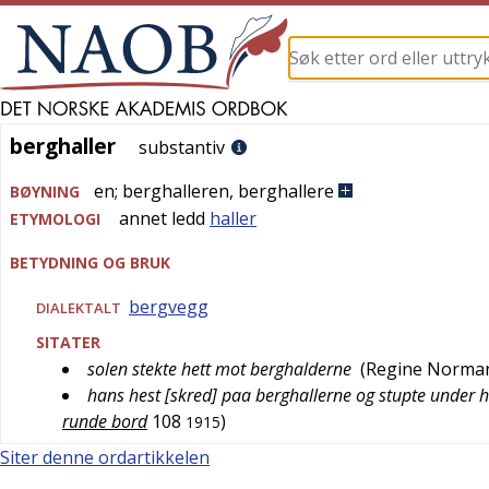
berghaller
berghaller
substantiv
en
;
berghalleren
,
berghallere
BØYNING
annet ledd
haller
ETYMOLOGI
BETYDNING OG BRUK
bergvegg
DIALEKTALT
SITATER
solen stekte hett mot berghalderne
(
Regine Norma
hans hest [skred] paa berghallerne og stupte under
runde bord
108
)
1915
Siter denne ordartikkelen