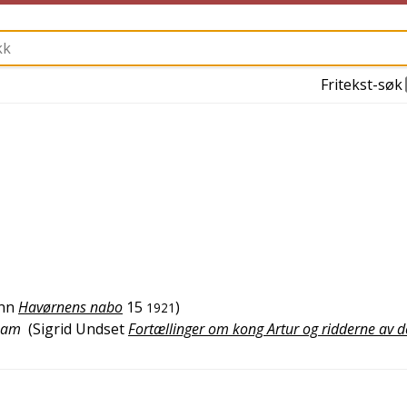
Fritekst-søk
nn
Havørnens nabo
15
)
1921
 ham
(
Sigrid Undset
Fortællinger om kong Artur og ridderne av d