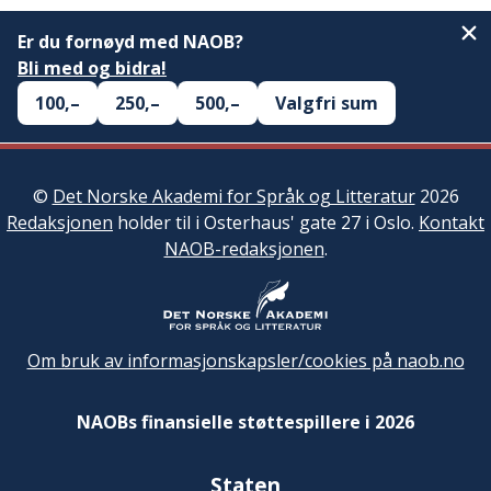
Er du fornøyd med NAOB?
Bli med og bidra!
100,–
250,–
500,–
Valgfri sum
©
Det Norske Akademi for Språk og Litteratur
2026
Redaksjonen
holder til i Osterhaus' gate 27 i Oslo.
Kontakt
NAOB-redaksjonen
.
Om bruk av informasjonskapsler/cookies på naob.no
NAOBs finansielle støttespillere i 2026
Staten