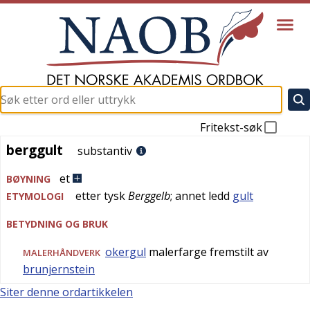
Fritekst-søk
berggult
berggult
substantiv
et
BØYNING
etter
tysk
Berggelb
; annet ledd
gult
ETYMOLOGI
BETYDNING OG BRUK
okergul
malerfarge fremstilt av
MALERHÅNDVERK
brunjernstein
Siter denne ordartikkelen