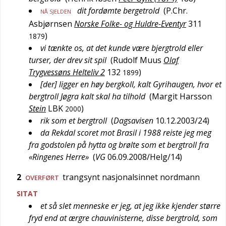
dit fordømte bergetrold
(
P.Chr.
NÅ SJELDEN
Asbjørnsen
Norske Folke- og Huldre-Eventyr
311
)
1879
vi tænkte os, at det kunde være bjergtrold eller
turser, der drev sit spil
(
Rudolf Muus
Olaf
Trygvessøns Helteliv 2
132
)
1899
[der] ligger en høy bergkoll, kalt Gyrihaugen, hvor et
bergtroll Jøgra kalt skal ha tilhold
(
Margit Harsson
Stein
LBK
)
2000
rik som et bergtroll
(
Dagsavisen
10.12.2003/24
)
da Rekdal scoret mot Brasil i 1988 reiste jeg meg
fra godstolen på hytta og brølte som et bergtroll fra
«Ringenes Herre»
(
VG
06.09.2008/Helg/14
)
2
trangsynt nasjonalsinnet nordmann
OVERFØRT
SITAT
et så slet menneske er jeg, at jeg ikke kjender større
fryd end at ærgre chauvinisterne, disse bergtrold, som