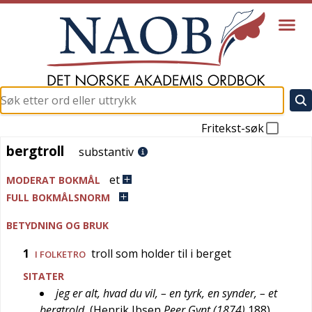
Fritekst-søk
bergtroll
bergtroll
substantiv
et
MODERAT BOKMÅL
FULL BOKMÅLSNORM
BETYDNING OG BRUK
1
troll som holder til i berget
I FOLKETRO
SITATER
jeg er alt, hvad du vil, – en tyrk, en synder, – et
bergtrold
(
Henrik Ibsen
Peer Gynt (1874)
188
)