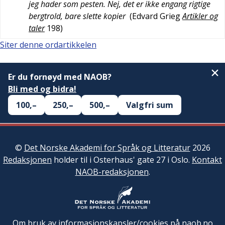
jeg hader som pesten. Nej, det er ikke engang rigtige
bergtrold, bare slette kopier
(
Edvard Grieg
Artikler og
taler
198
)
Siter denne ordartikkelen
Er du fornøyd med NAOB?
Bli med og bidra!
100,–
250,–
500,–
Valgfri sum
©
Det Norske Akademi for Språk og Litteratur
2026
Redaksjonen
holder til i Osterhaus' gate 27 i Oslo.
Kontakt
NAOB-redaksjonen
.
Om bruk av informasjonskapsler/cookies på naob.no