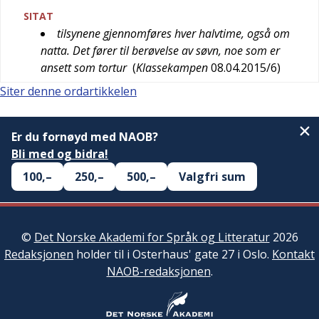
SITAT
tilsynene gjennomføres hver halvtime, også om
natta. Det fører til berøvelse av søvn, noe som er
ansett som tortur
(
Klassekampen
08.04.2015/6
)
Siter denne ordartikkelen
Er du fornøyd med NAOB?
Bli med og bidra!
100,–
250,–
500,–
Valgfri sum
©
Det Norske Akademi for Språk og Litteratur
2026
Redaksjonen
holder til i Osterhaus' gate 27 i Oslo.
Kontakt
NAOB-redaksjonen
.