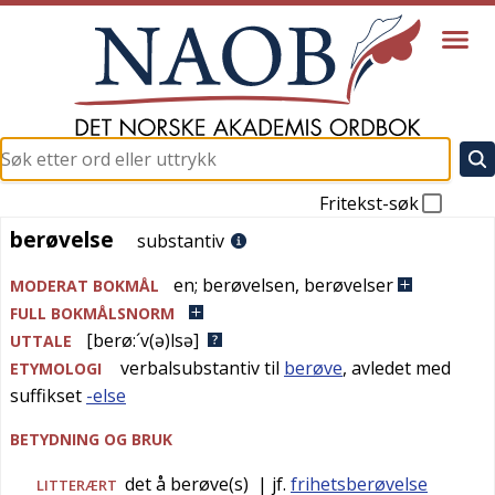
Fritekst-søk
berøvelse
berøvelse
substantiv
en
;
berøvelsen
,
berøvelser
MODERAT BOKMÅL
FULL BOKMÅLSNORM
[berø:´v(ə)lsə]
UTTALE
verbalsubstantiv til
berøve
, avledet med
ETYMOLOGI
suffikset
-else
BETYDNING OG BRUK
det å berøve(s)
| jf.
frihetsberøvelse
LITTERÆRT