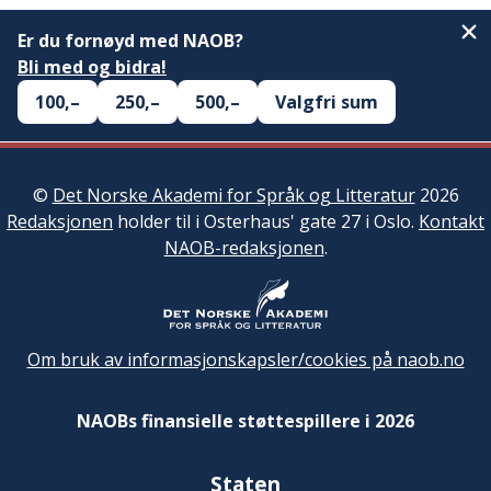
Er du fornøyd med NAOB?
Bli med og bidra!
100,–
250,–
500,–
Valgfri sum
©
Det Norske Akademi for Språk og Litteratur
2026
Redaksjonen
holder til i Osterhaus' gate 27 i Oslo.
Kontakt
NAOB-redaksjonen
.
Om bruk av informasjonskapsler/cookies på naob.no
NAOBs finansielle støttespillere i 2026
Staten