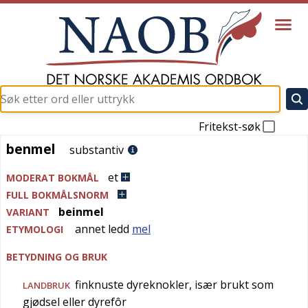
Fritekst-søk
benmel
benmel
substantiv
et
MODERAT BOKMÅL
FULL BOKMÅLSNORM
beinmel
VARIANT
annet ledd
mel
ETYMOLOGI
BETYDNING OG BRUK
finknuste dyreknokler, især brukt som
LANDBRUK
gjødsel eller dyrefôr