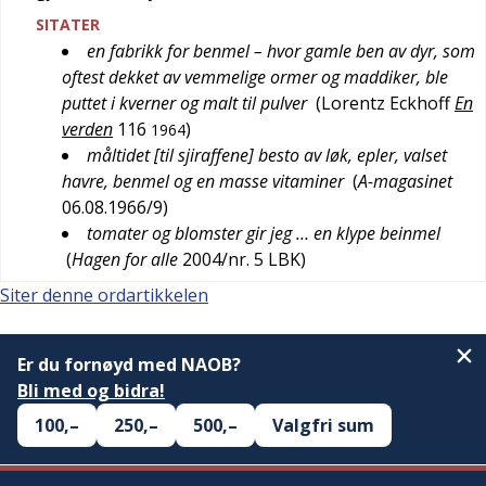
SITATER
en fabrikk for benmel – hvor gamle ben av dyr, som
oftest dekket av vemmelige ormer og maddiker, ble
puttet i kverner og malt til pulver
(
Lorentz Eckhoff
En
verden
116
)
1964
måltidet [til sjiraffene] besto av løk, epler, valset
havre, benmel og en masse vitaminer
(
A-magasinet
06.08.1966/9
)
tomater og blomster gir jeg … en klype beinmel
(
Hagen for alle
2004/nr. 5
LBK
)
Siter denne ordartikkelen
Er du fornøyd med NAOB?
Bli med og bidra!
100,–
250,–
500,–
Valgfri sum