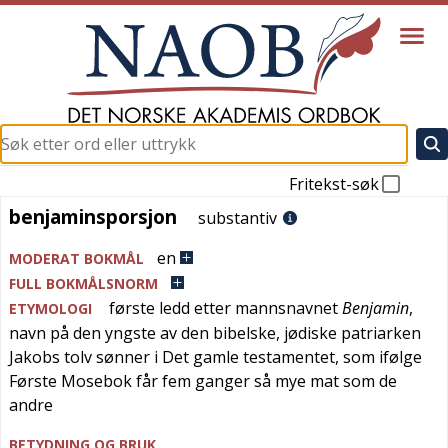
Fritekst-søk
benjaminsporsjon
benjaminsporsjon
substantiv
en
MODERAT BOKMÅL
FULL BOKMÅLSNORM
første ledd etter mannsnavnet
Benjamin
,
ETYMOLOGI
navn på den yngste av den bibelske, jødiske patriarken
Jakobs tolv sønner i Det gamle testamentet, som ifølge
Første Mosebok får fem ganger så mye mat som de
andre
BETYDNING OG BRUK