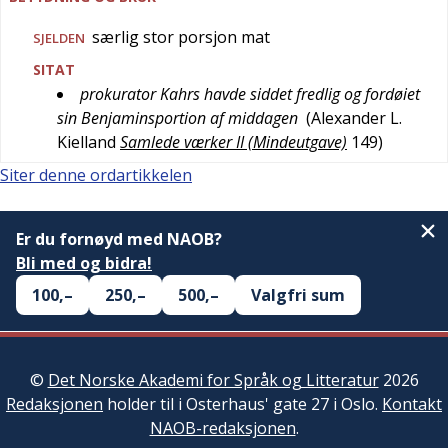
særlig stor porsjon mat
SJELDEN
SITAT
prokurator Kahrs havde siddet fredlig og fordøiet
sin Benjaminsportion af middagen
(
Alexander L.
Kielland
Samlede værker II (Mindeutgave)
149
)
Siter denne ordartikkelen
Er du fornøyd med NAOB?
Bli med og bidra!
100,–
250,–
500,–
Valgfri sum
©
Det Norske Akademi for Språk og Litteratur
2026
Redaksjonen
holder til i Osterhaus' gate 27 i Oslo.
Kontakt
NAOB-redaksjonen
.