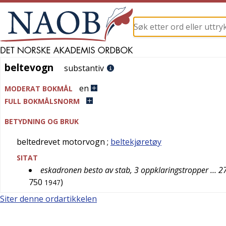
beltevogn
beltevogn
substantiv
en
MODERAT BOKMÅL
FULL BOKMÅLSNORM
BETYDNING OG BRUK
beltedrevet motorvogn
;
beltekjøretøy
SITAT
eskadronen besto av stab, 3 oppklaringstropper … 2
750
)
1947
Siter denne ordartikkelen