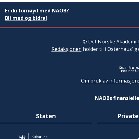
Er du fornøyd med NAOB?
Bli med og bidra!
©
Det Norske Akademi f
Redaksjonen
holder til i Osterhaus' g
Om bruk av informasjons
NAOBs finansielle
Staten
Private