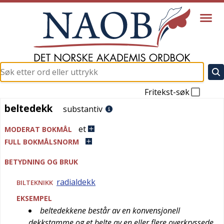
Fritekst-søk
beltedekk
beltedekk
substantiv
et
MODERAT BOKMÅL
FULL BOKMÅLSNORM
BETYDNING OG BRUK
radialdekk
BILTEKNIKK
EKSEMPEL
beltedekkene består av en konvensjonell
dekkstamme og et belte av en eller flere overkryssede