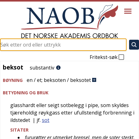
Fritekst-søk
beksot
beksot
substantiv
en / et
;
beksoten / beksotet
BØYNING
BETYDNING OG BRUK
glasshardt eller seigt sotbelegg i pipe, som skyldes
tjæreholdig røykgass etter ufullstendig forbrenning i
ildstedet
| jf.
sot
SITATER
fururøtter er utmerket brensel, men de soter sterkt,