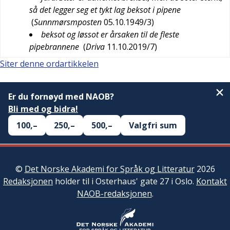
så det legger seg et tykt lag beksot i pipene
(
Sunnmørsmposten
05.10.1949/3
)
beksot og løssot er årsaken til de fleste
pipebrannene
(
Driva
11.10.2019/7
)
Siter denne ordartikkelen
Er du fornøyd med NAOB?
Bli med og bidra!
100,–
250,–
500,–
Valgfri sum
©
Det Norske Akademi for Språk og Litteratur
2026
Redaksjonen
holder til i Osterhaus' gate 27 i Oslo.
Kontakt
NAOB-redaksjonen
.