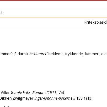
Fritekst-søk
lummer
'; jf.
dansk
beklumret
'
beklemt, trykkende, lummer
';
eld
 Viller
Gamle Friks diamant (1911)
75
)
Dikken Zwilgmeyer
Inger-Johanne-bøkerne II
158
)
1915