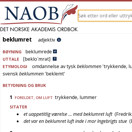
beklumret
beklumret
adjektiv
beklumrede
BØYNING
[beklo´mrət]
UTTALE
omdannelse av
tysk
beklommen
'
trykkende, 
ETYMOLOGI
svensk
beklummen
'
beklemt
'
BETYDNING OG BRUK
1
trykkende, lummer
FORELDET
, OM LUFT
SITATER
et uappetitlig værelse … med beklumret luft
(
Fredrik
det var en beklumret luft inde i mor Ingebrigts stue
(