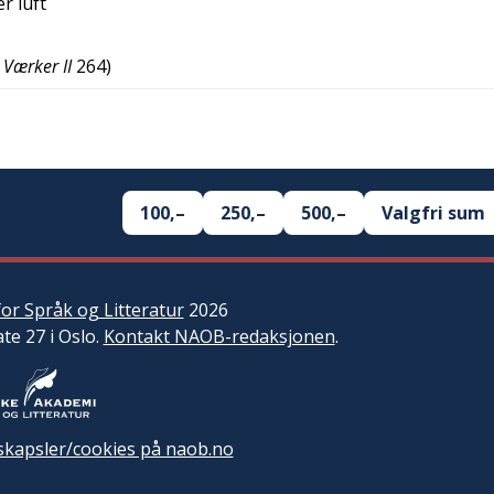
r luft
Værker II
264
)
100,–
250,–
500,–
Valgfri sum
or Språk og Litteratur
2026
ate 27 i Oslo.
Kontakt NAOB-redaksjonen
.
kapsler/cookies på naob.no