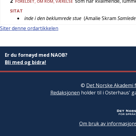
2
som har kvalmende, lumme
FORELDET
, OM ROM, VÆRELSE
SITAT
inde i den beklumrede stue
(
Amalie Skram
Samlede 
Siter denne ordartikkelen
Er du fornøyd med NAOB?
Bli med og bidra!
©
Det Norske Akademi f
Redaksjonen
holder til i Osterhaus' g
Om bruk av informasjons